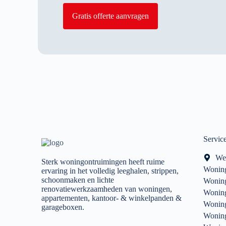
Gratis offerte aanvragen
Servic
We
Sterk woningontruimingen heeft ruime
Woning
ervaring in het volledig leeghalen, strippen,
schoonmaken en lichte
Woning
renovatiewerkzaamheden van woningen,
Woning
appartementen, kantoor- & winkelpanden &
Woning
garageboxen.
Woning