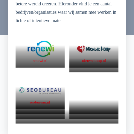
betere wereld creeren. Hieronder vind je een aantal
bedrijven/organisaties waar wij samen mee werken in
lichte of intentieve mate.
renewi.nl
nieuwehoop.nl
makeitmatter.eu
seobureau.nl
ontmoeting.org
alblasserdam.net
ambacht.net
dordrecht.net
zwijndrecht.net