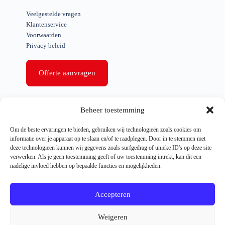
Veelgestelde vragen
Klantenservice
Voorwaarden
Privacy beleid
Offerte aanvragen
Snelle links
Beheer toestemming
Woning ontruiming
Om de beste ervaringen te bieden, gebruiken wij technologieën zoals cookies om
Bedrijfs ontruiming
informatie over je apparaat op te slaan en/of te raadplegen. Door in te stemmen met
Ontruimen na overlijden
deze technologieën kunnen wij gegevens zoals surfgedrag of unieke ID's op deze site
Speciale ontruiming
verwerken. Als je geen toestemming geeft of uw toestemming intrekt, kan dit een
Spoed ontruiming
nadelige invloed hebben op bepaalde functies en mogelijkheden.
Referenties
Nieuws
Accepteren
Weigeren