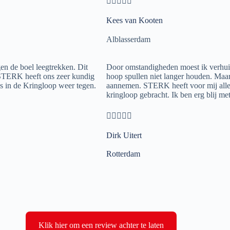





Kees van Kooten
Alblasserdam
n de boel leegtrekken. Dit
Door omstandigheden moest ik verhuiz
 STERK heeft ons zeer kundig
hoop spullen niet langer houden. Maa
 in de Kringloop weer tegen.
aannemen. STERK heeft voor mij alle 
kringloop gebracht. Ik ben erg blij met





Dirk Uitert
Rotterdam
Klik hier om een review achter te laten