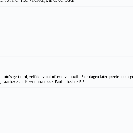
nt en snel. Heel vriendelijk in de contacten.
to's gestuurd, zelfde avond offerte via mail. Paar dagen later precies op afge
rijf aanbevelen. Erwin, maar ook Paul....bedankt!!!!