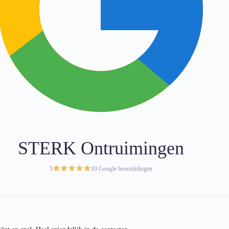
STERK Ontruimingen
5
10 Google beoordelingen