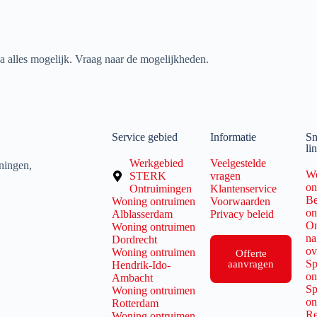
jna alles mogelijk. Vraag naar de mogelijkheden.
Service gebied
Informatie
Sn
li
Werkgebied
Veelgestelde
ningen,
W
STERK
vragen
on
Ontruimingen
Klantenservice
Be
Woning ontruimen
Voorwaarden
on
Alblasserdam
Privacy beleid
On
Woning ontruimen
na
Dordrecht
ov
Woning ontruimen
Offerte
Sp
aanvragen
Hendrik-Ido-
on
Ambacht
Sp
Woning ontruimen
on
Rotterdam
Re
Woning ontruimen