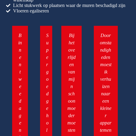
Licht stukwerk op plaatsen waar de muren beschadigd zijn
Vloeren egaliseren
B
S
Bij
Door
in
u
het
omsta
n
p
ove
ndigh
e
e
rlijd
eden
n
r
en
moest
t
g
van
ik
w
o
mij
verhu
e
e
n
izen
e
d
sch
naar
d
g
oon
een
a
e
moe
kleine
g
h
der
r
e
o
moe
appar
n
l
sten
temen