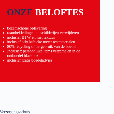
ONZE
BELOFTES
bezemschone oplevering
raambekledingen en schilderijen verwijderen
inclusief BTW en met faktuur
inclusief acht kubieke meter restmaterialen
80% recycling of hergebruik van de boedel
Inclusief: persoonlijke items verzamelen in de
ontboedel blackbox
inclusief gratis boedeladvies
Verzorgings-tehuis