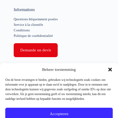
Informations
Questions fréquemment posées
Service à la clientèle
Conditions
Politique de confidentialité
Demande un devis
Liens rapides
Beheer toestemming
Nettoyage de la propriété
Om de beste ervaringen te bieden, gebruiken wij technologieën zoals cookies om
Apurement des affaires
informatie over je apparaat op te slaan en/of te raadplegen. Door in te stemmen met
Effacement après le décès
deze technologieën kunnen wij gegevens zoals surfgedrag of unieke ID's op deze site
Autorisation spéciale
verwerken. Als je geen toestemming geeft of uw toestemming intrekt, kan dit een
Expulsion d'urgence
nadelige invloed hebben op bepaalde functies en mogelijkheden.
Références
Nouvelles
Accepteren