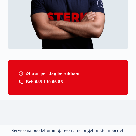
24 uur per dag bereikbaar
Bel: 085 130 06 85
Service na boedelruiming: overname ongebruikte inboedel