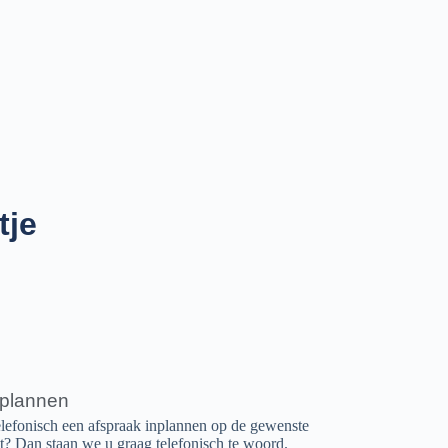
tje
nplannen
elefonisch een afspraak inplannen op de gewenste
it? Dan staan we u graag telefonisch te woord.