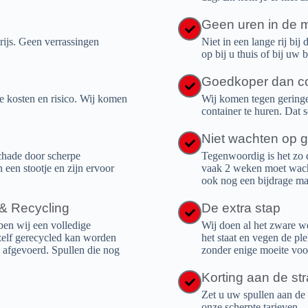
Geen uren in de m
prijs. Geen verrassingen
Niet in een lange rij bij
op bij u thuis of bij uw b
Goedkoper dan co
je kosten en risico. Wij komen
Wij komen tegen geringe 
container te huren. Dat s
Niet wachten op 
chade door scherpe
Tegenwoordig is het zo 
en stootje en zijn ervoor
vaak 2 weken moet wachte
ook nog een bijdrage ma
 & Recycling
De extra stap
n wij een volledige
Wij doen al het zware w
 zelf gerecycled kan worden
het staat en vegen de pl
afgevoerd. Spullen die nog
zonder enige moeite voo
Korting aan de str
Zet u uw spullen aan de 
onze scherpte tarieven.