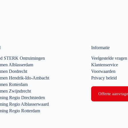
d
Informatie
ed STERK Ontruimingen
Veelgestelde vragen
imen Alblasserdam
Klantenservice
imen Dordrecht
Voorwaarden
imen Hendrik-Ido-Ambacht
Privacy beleid
imen Rotterdam
imen Zwijndrecht
Offerte aanvrag
ming Regio Drechtsteden
ming Regio Alblasserwaard
ming Regio Rotterdam