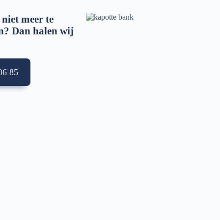
 niet meer te
en? Dan halen wij
6 85‬