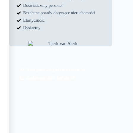
Doświadczony personel
Bezpłatne porady dotyczące nieruchomości
Elastyczność
Dyskretny
Dostępny 24 godziny na dobę
Zadzwoń: 085 130 06 85