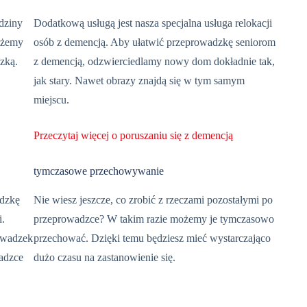
odziny
Dodatkową usługą jest nasza specjalna usługa relokacji
ożemy
osób z demencją. Aby ułatwić przeprowadzkę seniorom
zką.
z demencją, odzwierciedlamy nowy dom dokładnie tak,
jak stary. Nawet obrazy znajdą się w tym samym
miejscu.
Przeczytaj więcej o poruszaniu się z demencją
tymczasowe przechowywanie
adzkę
Nie wiesz jeszcze, co zrobić z rzeczami pozostałymi po
i.
przeprowadzce? W takim razie możemy je tymczasowo
owadzek
przechować. Dzięki temu będziesz mieć wystarczająco
adzce
dużo czasu na zastanowienie się.