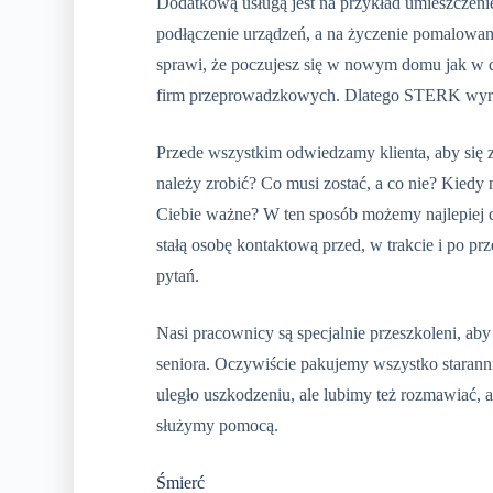
Dodatkową usługą jest na przykład umieszczen
podłączenie urządzeń, a na życzenie pomalowanie
sprawi, że poczujesz się w nowym domu jak w do
firm przeprowadzkowych. Dlatego STERK wyróżn
Przede wszystkim odwiedzamy klienta, aby się
należy zrobić? Co musi zostać, a co nie? Kiedy 
Ciebie ważne? W ten sposób możemy najlepiej 
stałą osobę kontaktową przed, w trakcie i po pr
pytań.
Nasi pracownicy są specjalnie przeszkoleni, ab
seniora. Oczywiście pakujemy wszystko staranni
uległo uszkodzeniu, ale lubimy też rozmawiać,
służymy pomocą.
Śmierć