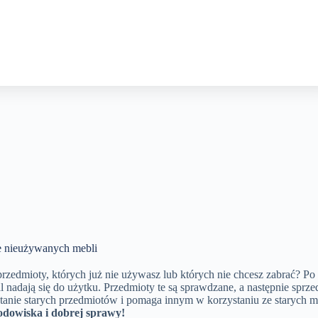
ie nieużywanych mebli
zedmioty, których już nie używasz lub których nie chcesz zabrać? Po
adal nadają się do użytku. Przedmioty te są sprawdzane, a następnie sp
ie starych przedmiotów i pomaga innym w korzystaniu ze starych me
odowiska i dobrej sprawy!