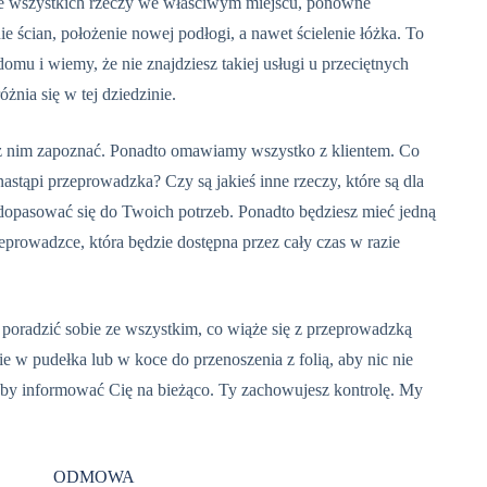
ie wszystkich rzeczy we właściwym miejscu, ponowne
 ścian, położenie nowej podłogi, a nawet ścielenie łóżka. To
mu i wiemy, że nie znajdziesz takiej usługi u przeciętnych
ia się w tej dziedzinie.
 z nim zapoznać. Ponadto omawiamy wszystko z klientem. Co
nastąpi przeprowadzka? Czy są jakieś inne rzeczy, które są dla
dopasować się do Twoich potrzeb. Ponadto będziesz mieć jedną
zeprowadzce, która będzie dostępna przez cały czas w razie
y poradzić sobie ze wszystkim, co wiąże się z przeprowadzką
e w pudełka lub w koce do przenoszenia z folią, aby nic nie
 aby informować Cię na bieżąco. Ty zachowujesz kontrolę. My
ODMOWA