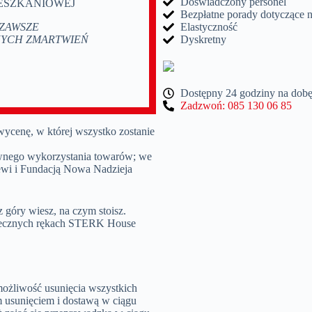
Doświadczony personel
ESZKANIOWEJ
Bezpłatne porady dotyczące 
 ZAWSZE
Elastyczność
NYCH ZMARTWIEŃ
Dyskretny
Dostępny 24 godziny na dob
Zadzwoń: 085 130 06 85
ycenę, w której wszystko zostanie
nego wykorzystania towarów; we
ewi i Fundacją Nowa Nadzieja
 góry wiesz, na czym stoisz.
piecznych rękach STERK House
ożliwość usunięcia wszystkich
 usunięciem i dostawą w ciągu