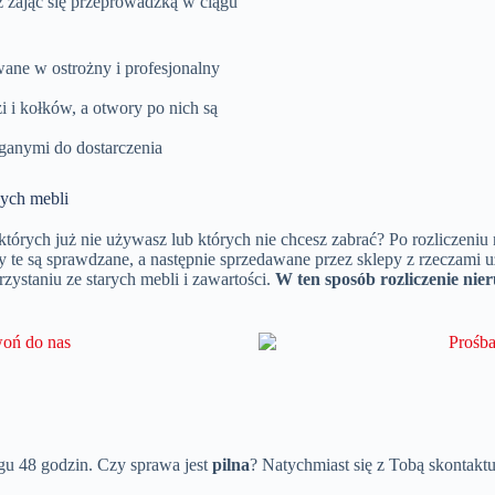
ż zająć się przeprowadzką w ciągu
ane w ostrożny i profesjonalny
i i kołków, a otwory po nich są
anymi do dostarczenia
nych mebli
órych już nie używasz lub których nie chcesz zabrać? Po rozliczeniu
mioty te są sprawdzane, a następnie sprzedawane przez sklepy z rzecz
ystaniu ze starych mebli i zawartości.
W ten sposób rozliczenie nie
u 48 godzin. Czy sprawa jest
pilna
? Natychmiast się z Tobą skontakt