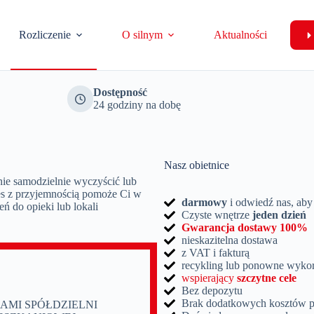
Rozliczenie
O silnym
Aktualności
Dostępność
24 godziny na dobę
Nasz
obietnice
anie samodzielnie wyczyścić lub
es z przyjemnością pomoże Ci w
darmowy
i odwiedź nas, ab
ń do opieki lub lokali
Czyste wnętrze
jeden dzień
Gwarancja dostawy 100%
nieskazitelna dostawa
z VAT i fakturą
recykling lub ponowne wykor
wspierający
szczytne cele
Bez depozytu
Brak dodatkowych kosztów p
AMI SPÓŁDZIELNI