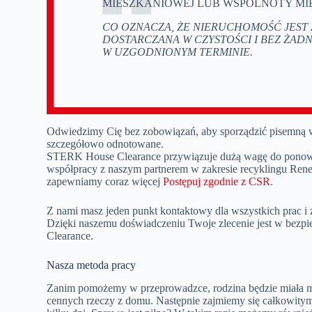
MIESZKANIOWEJ LUB WSPÓLNOTY MI
CO OZNACZA, ŻE NIERUCHOMOŚĆ JEST
DOSTARCZANA W CZYSTOŚCI I BEZ ŻAD
W UZGODNIONYM TERMINIE.
Odwiedzimy Cię bez zobowiązań, aby sporządzić pisemną w
szczegółowo odnotowane.
STERK House Clearance przywiązuje dużą wagę do ponow
współpracy z naszym partnerem w zakresie recyklingu Ren
zapewniamy coraz więcej
Postępuj zgodnie z CSR
.
Z nami masz jeden punkt kontaktowy dla wszystkich prac i z
Dzięki naszemu doświadczeniu Twoje zlecenie jest w bez
Clearance.
Nasza metoda pracy
Zanim pomożemy w przeprowadzce, rodzina będzie miała m
cennych rzeczy z domu. Następnie zajmiemy się całkowitym