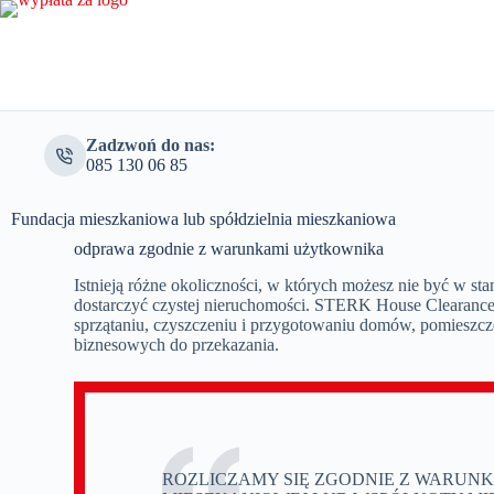
Zadzwoń do nas:
085 130 06 85
Fundacja mieszkaniowa lub spółdzielnia mieszkaniowa
odprawa zgodnie z warunkami użytkownika
Istnieją różne okoliczności, w których możesz nie być w st
dostarczyć czystej nieruchomości. STERK House Clearanc
sprzątaniu, czyszczeniu i przygotowaniu domów, pomieszcze
biznesowych do przekazania.
ROZLICZAMY SIĘ ZGODNIE Z WARUNK