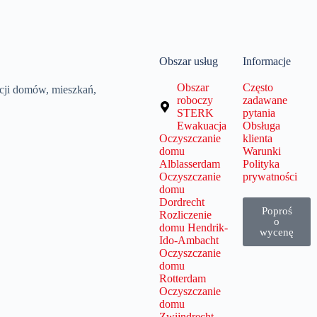
Obszar usług
Informacje
Obszar
Często
acji domów, mieszkań,
roboczy
zadawane
STERK
pytania
Ewakuacja
Obsługa
Oczyszczanie
klienta
domu
Warunki
Alblasserdam
Polityka
Oczyszczanie
prywatności
domu
Dordrecht
Poproś
Rozliczenie
o
domu Hendrik-
wycenę
Ido-Ambacht
Oczyszczanie
domu
Rotterdam
Oczyszczanie
domu
Zwijndrecht