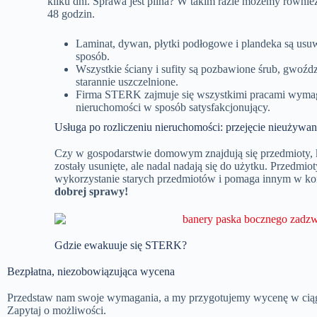
kilku dni. Sprawa jest pilna? W takim razie możemy równie
48 godzin.
Laminat, dywan, płytki podłogowe i plandeka są usuw
sposób.
Wszystkie ściany i sufity są pozbawione śrub, gwoźdz
starannie uszczelnione.
Firma STERK zajmuje się wszystkimi pracami wymag
nieruchomości w sposób satysfakcjonujący.
Usługa po rozliczeniu nieruchomości: przejęcie nieużywa
Czy w gospodarstwie domowym znajdują się przedmioty, kt
zostały usunięte, ale nadal nadają się do użytku. Przed
wykorzystanie starych przedmiotów i pomaga innym w korz
dobrej sprawy!
Gdzie ewakuuje się STERK?
Bezpłatna, niezobowiązująca wycena
Przedstaw nam swoje wymagania, a my przygotujemy wycenę w ciąg
Zapytaj o możliwości.