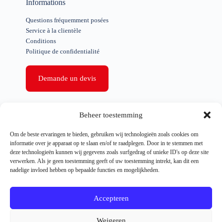
Informations
Questions fréquemment posées
Service à la clientèle
Conditions
Politique de confidentialité
Demande un devis
Liens rapides
Beheer toestemming
Nettoyage de la propriété
Om de beste ervaringen te bieden, gebruiken wij technologieën zoals cookies om
Apurement des affaires
informatie over je apparaat op te slaan en/of te raadplegen. Door in te stemmen met
Effacement après le décès
deze technologieën kunnen wij gegevens zoals surfgedrag of unieke ID's op deze site
Autorisation spéciale
verwerken. Als je geen toestemming geeft of uw toestemming intrekt, kan dit een
Expulsion d'urgence
nadelige invloed hebben op bepaalde functies en mogelijkheden.
Références
Nouvelles
Accepteren
Weigeren