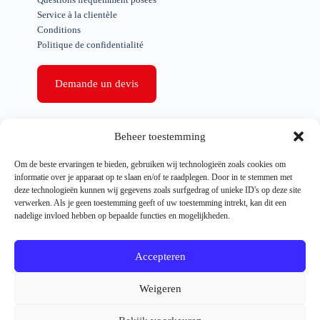
Service à la clientèle
Conditions
Politique de confidentialité
Demande un devis
Liens rapides
Beheer toestemming
Nettoyage de la propriété
Om de beste ervaringen te bieden, gebruiken wij technologieën zoals cookies om
Apurement des affaires
informatie over je apparaat op te slaan en/of te raadplegen. Door in te stemmen met
Effacement après le décès
deze technologieën kunnen wij gegevens zoals surfgedrag of unieke ID's op deze site
Autorisation spéciale
verwerken. Als je geen toestemming geeft of uw toestemming intrekt, kan dit een
Expulsion d'urgence
nadelige invloed hebben op bepaalde functies en mogelijkheden.
Références
Nouvelles
Accepteren
Weigeren
© Copyright STERK 2023 - STERK est une
initiative de Stichting Voorwaarts