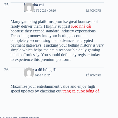
K​è​o n​hà​ ​cá​i
31 JUILLET 2026 / 06:26
RÉPONDRE
Many gambling platforms promise great bonuses but
rarely deliver them. I highly suggest
Kèo​ ​n​h​à cá​i
because they exceed standard industry expectations.
Depositing money into your betting account is
completely secure using their advanced encrypted
payment gateways. Tracking your betting history is very
simple which helps maintain responsible daily gaming
habits effortlessly. You should definitely register today
to experience this premium platform.
trang cá độ bóng đá
4 AOÛT 2026 / 12:25
RÉPONDRE
Maximize your entertainment value and enjoy high-
speed updates by checking out
trang cá cược bóng đá
.