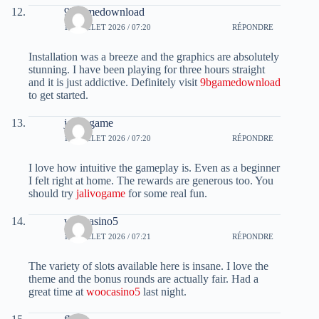
9bgamedownload
16 JUILLET 2026 / 07:20
RÉPONDRE
Installation was a breeze and the graphics are absolutely
stunning. I have been playing for three hours straight
and it is just addictive. Definitely visit
9bgamedownload
to get started.
jalivogame
16 JUILLET 2026 / 07:20
RÉPONDRE
I love how intuitive the gameplay is. Even as a beginner
I felt right at home. The rewards are generous too. You
should try
jalivogame
for some real fun.
woocasino5
16 JUILLET 2026 / 07:21
RÉPONDRE
The variety of slots available here is insane. I love the
theme and the bonus rounds are actually fair. Had a
great time at
woocasino5
last night.