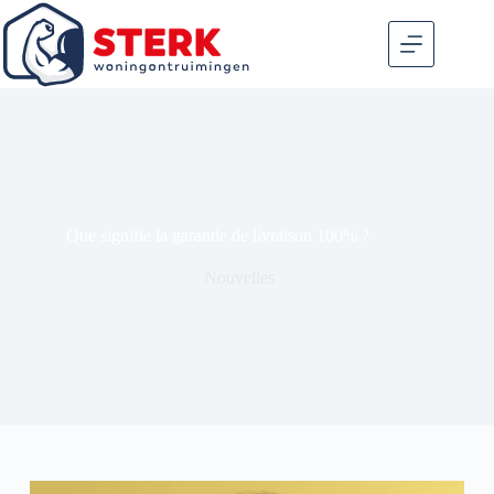
Que signifie la garantie de livraison 100% ?
Nouvelles