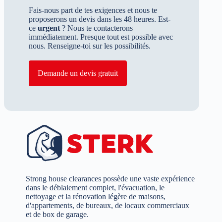
Fais-nous part de tes exigences et nous te
proposerons un devis dans les 48 heures. Est-
ce
urgent
? Nous te contacterons
immédiatement. Presque tout est possible avec
nous. Renseigne-toi sur les possibilités.
Demande un devis gratuit
Strong house clearances possède une vaste expérience
dans le déblaiement complet, l'évacuation, le
nettoyage et la rénovation légère de maisons,
d'appartements, de bureaux, de locaux commerciaux
et de box de garage.