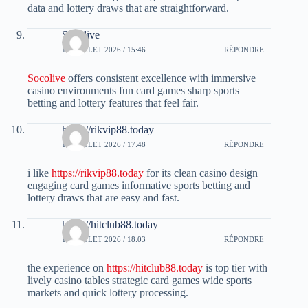
data and lottery draws that are straightforward.
S​oc​oli​v​e
13 JUILLET 2026 / 15:46
RÉPONDRE
S​o​c​o​l​i​ve
offers consistent excellence with immersive
casino environments fun card games sharp sports
betting and lottery features that feel fair.
h​t​t​ps://rikvi​p​8​8.​t​od​a​y
13 JUILLET 2026 / 17:48
RÉPONDRE
i like
htt​p​s​://rikvip8​8.to​d​a​y
for its clean casino design
engaging card games informative sports betting and
lottery draws that are easy and fast.
htt​p​s:​/​/hitc​lu​b​8​8​.t​oday
13 JUILLET 2026 / 18:03
RÉPONDRE
the experience on
https:​//​h​i​tc​lub88​.​t​o​da​y
is top tier with
lively casino tables strategic card games wide sports
markets and quick lottery processing.