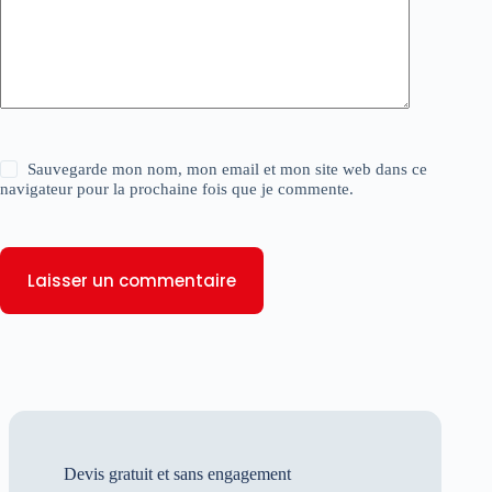
Sauvegarde mon nom, mon email et mon site web dans ce
navigateur pour la prochaine fois que je commente.
Laisser un commentaire
Devis gratuit et sans engagement